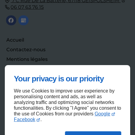
7 C Rue De La Batterie,
67118
GEISPOLSHEIM
06 07 63 76 15
Accueil
Contactez-nous
Mentions légales
Plan du site
Your privacy is our priority
We use Cookies to improve user experience by
Haut de page
personalising content and ads, as well as
analyzing traffic and optimizing social networks
functionalities. By clicking "I Agree" you consent to
the use of Cookies from our providers
Google
Facebook
.