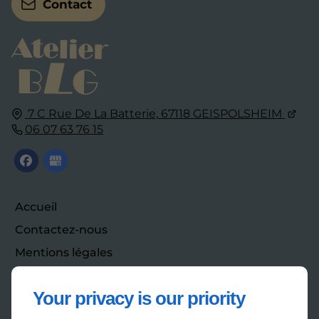
Contact
7 C Rue De La Batterie,
67118
GEISPOLSHEIM
06 07 63 76 15
Accueil
Contactez-nous
Mentions légales
Plan du site
Your privacy is our priority