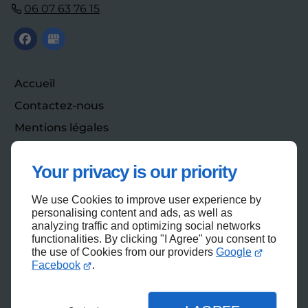
06 07 63 76 15
Accueil
Contactez-nous
Mentions légales
Plan du site
Your privacy is our priority
We use Cookies to improve user experience by
Haut de page
personalising content and ads, as well as
analyzing traffic and optimizing social networks
functionalities. By clicking "I Agree" you consent to
the use of Cookies from our providers
Google
Facebook
.